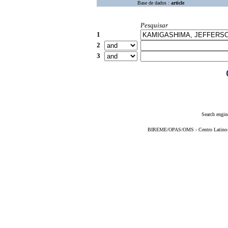
Base de dados :
article
Pesquisar
1
2
3
Search engin
BIREME/OPAS/OMS - Centro Latino-Am