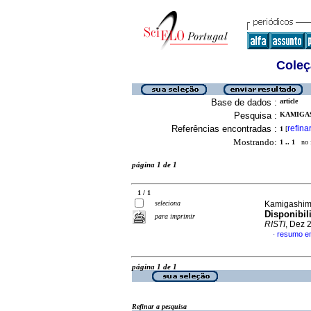
Coleç
Base de dados :
article
Pesquisa :
KAMIGAS
Referências encontradas :
refina
1
[
Mostrando:
1 .. 1
no f
página 1 de 1
1 / 1
seleciona
Kamigashima
Disponibil
para imprimir
RISTI
, Dez 
resumo e
·
página 1 de 1
Refinar a pesquisa