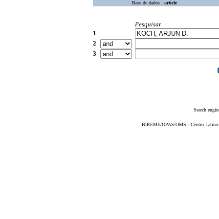
Base de dados :
article
Pesquisar
1
2
3
Search engin
BIREME/OPAS/OMS - Centro Latino-Am