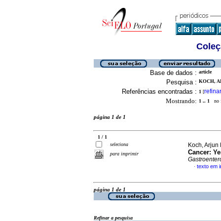
Coleç
Base de dados :
article
Pesquisa :
KOCH, AR
Referências encontradas :
refina
1
[
Mostrando:
1 .. 1
no f
página 1 de 1
1 / 1
seleciona
Koch, Arjun
Cancer
:
Ye
para imprimir
Gastroenter
texto em i
·
página 1 de 1
Refinar a pesquisa