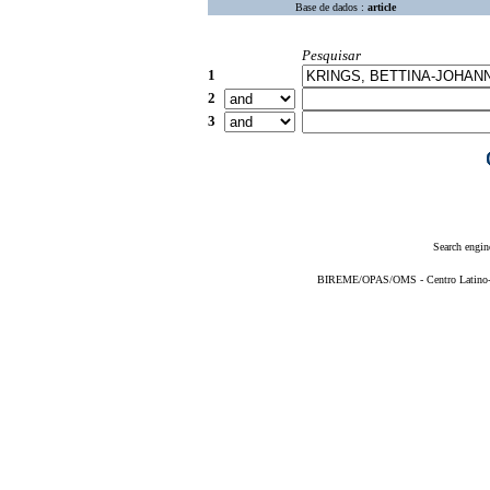
Base de dados :
article
Pesquisar
1
2
3
Search engin
BIREME/OPAS/OMS - Centro Latino-Am