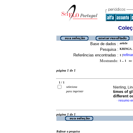
Coleç
Base de dados :
article
Pesquisa :
KRINGS,
Referências encontradas :
refina
1
[
Mostrando:
1 .. 1
no f
página 1 de 1
1 / 1
seleciona
Nierling, L
times of g
para imprimir
different 
resumo em
·
página 1 de 1
Refinar a pesquisa