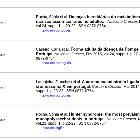
Doenças hereditárias do metabolis
Rocha, Sónia et al.
não são assim tão raras no adulto...
.
Nascer e Crescer
,
imir
vol.24, suppl.1, p.29-29. ISSN 0872-0754
texto em português
·
Forma adulta da doença de Pompe
Caseiro, Carla et al.
Portugal
.
Nascer e Crescer
, Fev 2015, vol.24, suppl.1, p.27
imir
0872-0754
texto em português
·
A adrenoleucodistrofia ligada
Laranjeira, Francisco et al.
cromossoma X em portugal
.
Nascer e Crescer
, Mar 2014,
imir
suppl.1, p.23-23. ISSN 0872-0754
texto em português
·
Hunter syndrome, the most prevalen
Rocha, Sónia et al.
mucopolysaccharidosis in portugal
.
Nascer e Crescer
, 
imir
vol.23, suppl.1, p.22-22. ISSN 0872-0754
texto em inglês
·