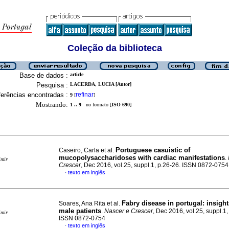
Coleção da biblioteca
Base de dados :
article
Pesquisa :
LACERDA, LUCIA [Autor]
erências encontradas :
refinar
9
[
]
Mostrando:
1 .. 9
no formato [
ISO 690
]
Portuguese casuistic of
Caseiro, Carla et al.
mucopolysaccharidoses with cardiac manifestations
.
imir
Crescer
, Dec 2016, vol.25, suppl.1, p.26-26. ISSN 0872-0754
texto em inglês
·
Fabry disease in portugal
:
insight
Soares, Ana Rita et al.
male patients
.
Nascer e Crescer
, Dec 2016, vol.25, suppl.1,
imir
ISSN 0872-0754
texto em inglês
·