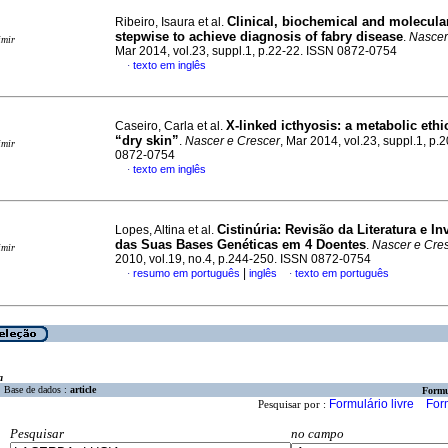
Clinical, biochemical and molecular
Ribeiro, Isaura et al.
stepwise to achieve diagnosis of fabry disease
.
Nascer
imir
Mar 2014, vol.23, suppl.1, p.22-22. ISSN 0872-0754
texto em inglês
·
X-linked icthyosis
:
a metabolic ethi
Caseiro, Carla et al.
“dry skin”
.
Nascer e Crescer
, Mar 2014, vol.23, suppl.1, p.
imir
0872-0754
texto em inglês
·
Cistinúria
:
Revisão da Literatura e In
Lopes, Altina et al.
das Suas Bases Genéticas em 4 Doentes
.
Nascer e Cre
imir
2010, vol.19, no.4, p.244-250. ISSN 0872-0754
|
resumo em português
inglês
texto em português
·
·
a
Base de dados :
article
Formu
Formulário livre
For
Pesquisar por :
Pesquisar
no campo