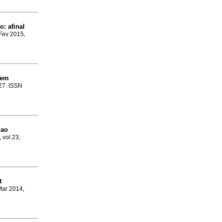
mo
:
afinal
 Fev 2015,
 em
-27. ISSN
 ao
 vol.23,
t
Mar 2014,