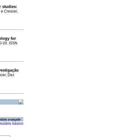
 studies:
 e Crescer
,
ology for
20-20. ISSN
vestigação
scer
, Dez
lário avançado
mulário básico