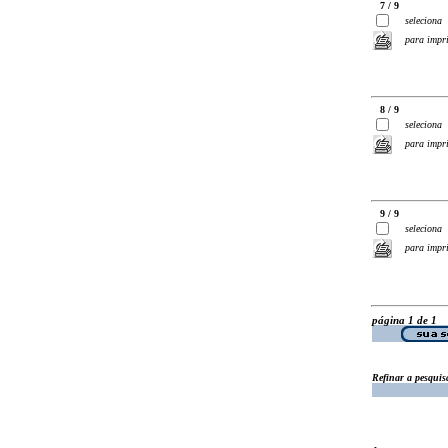
7 / 9
seleciona
para impr
8 / 9
seleciona
para impr
9 / 9
seleciona
para impr
página 1 de 1
Refinar a pesquis