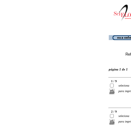
Ref
página 1 de 1
1 / 9
seleciona
para impr
2 / 9
seleciona
para impr