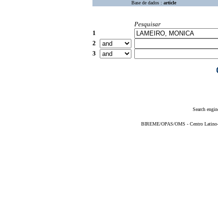
Base de dados :
article
Pesquisar
1
2
3
Search engin
BIREME/OPAS/OMS - Centro Latino-Am