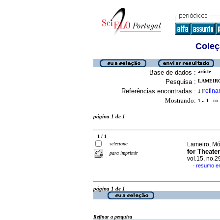
Coleç
Base de dados :
article
Pesquisa :
LAMEIRO
Referências encontradas :
refina
1
[
Mostrando:
1 .. 1
no f
página 1 de 1
1 / 1
seleciona
Lameiro, Mó
for Theate
para imprimir
vol.15, no.
resumo em
·
página 1 de 1
Refinar a pesquisa