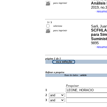
Análisis
para imprimir
2019, no.
resumo
·
3 / 3
Sarli, Jua
seleciona
SCFHLA
para imprimir
para Sim
Suminist
9895
resumo
·
página 1 de 1
Refinar a pesquisa
Base de dados :
article
Pesquisar
1
2
3