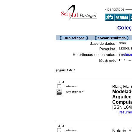
Coleç
Base de dados :
article
Pesquisa :
LEONE, 
Referências encontradas :
refina
3
[
Mostrando:
1 .. 3
no f
página 1 de 1
1 / 3
Blas, Marí
seleciona
Modelado
para imprimir
Arquitec
Computa
ISSN 164
resumo
·
2 / 3
seleciona
Notario, E