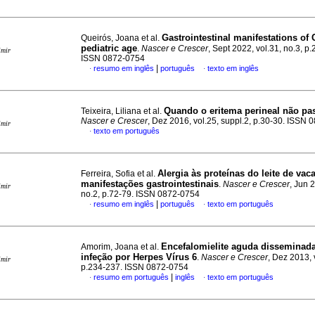
Gastrointestinal manifestations of
Queirós, Joana et al.
pediatric age
.
Nascer e Crescer
, Sept 2022, vol.31, no.3, p
imir
ISSN 0872-0754
|
resumo em inglês
português
texto em inglês
·
·
Quando o eritema perineal não p
Teixeira, Liliana et al.
Nascer e Crescer
, Dez 2016, vol.25, suppl.2, p.30-30. ISSN
imir
texto em português
·
Alergia às proteínas do leite de va
Ferreira, Sofia et al.
manifestações gastrointestinais
.
Nascer e Crescer
, Jun 
imir
no.2, p.72-79. ISSN 0872-0754
|
resumo em inglês
português
texto em português
·
·
Encefalomielite aguda disseminad
Amorim, Joana et al.
infeção por Herpes Vírus 6
.
Nascer e Crescer
, Dez 2013, 
imir
p.234-237. ISSN 0872-0754
|
resumo em português
inglês
texto em português
·
·