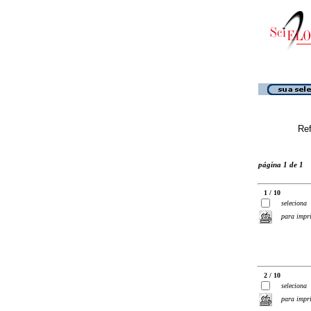
Ref
página 1 de 1
1 / 10
seleciona
para impr
2 / 10
seleciona
para impr