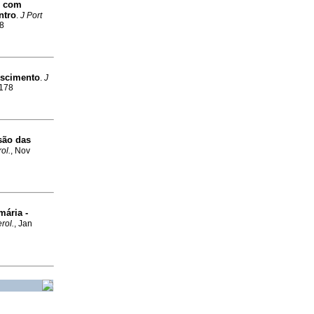
o com
ntro
.
J Port
78
escimento
.
J
8178
são das
ol.
, Nov
mária -
rol.
, Jan