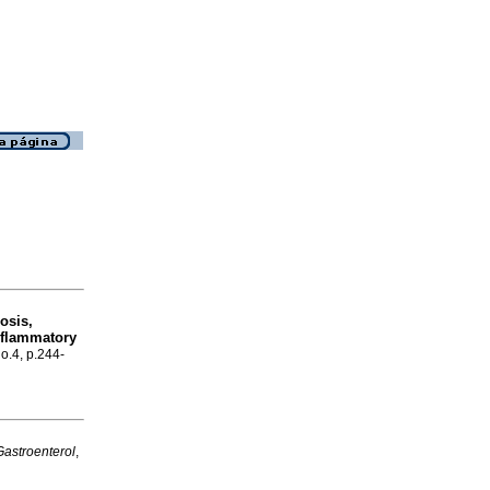
osis,
nflammatory
no.4, p.244-
Gastroenterol
,