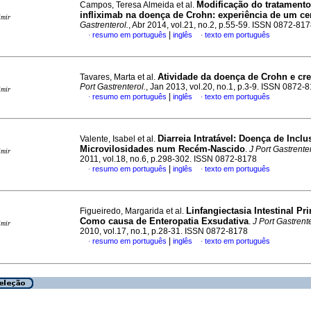
Modificação do tratament
Campos, Teresa Almeida et al.
infliximab na doença de Crohn
:
experiência de um ce
imir
Gastrenterol.
, Abr 2014, vol.21, no.2, p.55-59. ISSN 0872-81
|
resumo em português
inglês
texto em português
·
·
Atividade da doença de Crohn e cr
Tavares, Marta et al.
Port Gastrenterol.
, Jan 2013, vol.20, no.1, p.3-9. ISSN 0872-
imir
|
resumo em português
inglês
texto em português
·
·
Diarreia Intratável
:
Doença de Inclu
Valente, Isabel et al.
Microvilosidades num Recém-Nascido
.
J Port Gastrenter
imir
2011, vol.18, no.6, p.298-302. ISSN 0872-8178
|
resumo em português
inglês
texto em português
·
·
Linfangiectasia Intestinal Pri
Figueiredo, Margarida et al.
Como causa de Enteropatia Exsudativa
.
J Port Gastrente
imir
2010, vol.17, no.1, p.28-31. ISSN 0872-8178
|
resumo em português
inglês
texto em português
·
·