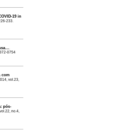
 COVID-19 in
.226-233.
assa…
.
 0872-0754
ca com
2014, vol.23,
a
:
pós-
vol.22, no.4,