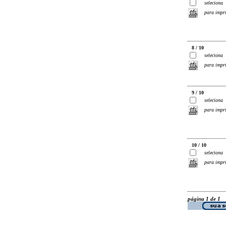
seleciona
para impr
8 / 10
seleciona
para impr
9 / 10
seleciona
para impr
10 / 10
seleciona
para impr
página 1 de 1