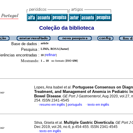
Coleção da biblioteca
Base de dados :
article
Pesquisa :
LIMA, ROSA [Autor]
erências encontradas :
refinar
10
[
]
Mostrando:
1 .. 10
no formato [
ISO 690
]
Portuguese Consensus on Diagn
Lopes, Ana Isabel et al.
Treatment, and Management of Anemia in Pediatric I
imir
Bowel Disease
.
GE Port J Gastroenterol
, Aug 2020, vol.27, 
254. ISSN 2341-4545
|
resumo em inglês
português
texto em inglês
·
·
Multiple Gastric Diverticula
Silva, Gisela et al.
.
GE Port J 
Dec 2019, vol.26, no.6, p.454-455. ISSN 2341-4545
imir
texto em inglês
·