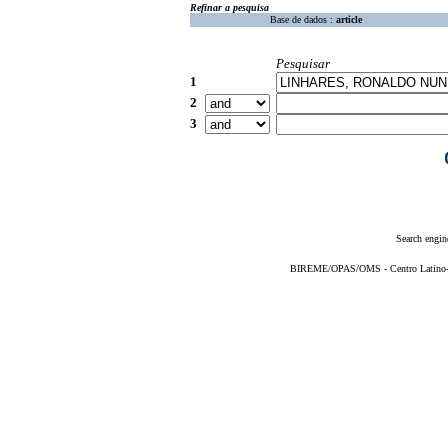
Refinar a pesquisa
Base de dados :
article
Pesquisar
1
2
3
Search engin
BIREME/OPAS/OMS - Centro Latino-Am