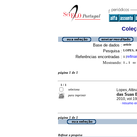
Coleç
Base de dados :
article
Pesquisa :
LOPES, A
Referências encontradas :
refina
1
[
Mostrando:
1 .. 1
no f
página 1 de 1
1 / 1
seleciona
Lopes, Altina
das Suas 
para imprimir
2010, vol.1
resumo e
·
página 1 de 1
Refinar a pesquisa