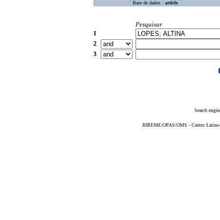
Base de dados :
article
Pesquisar
1
2
3
Search engin
BIREME/OPAS/OMS - Centro Latino-Am