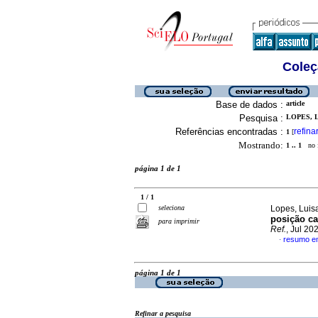
Coleç
Base de dados :
article
Pesquisa :
LOPES, 
Referências encontradas :
refina
1
[
Mostrando:
1 .. 1
no f
página 1 de 1
1 / 1
seleciona
Lopes, Luis
posição c
para imprimir
Ref.
, Jul 2
resumo e
·
página 1 de 1
Refinar a pesquisa