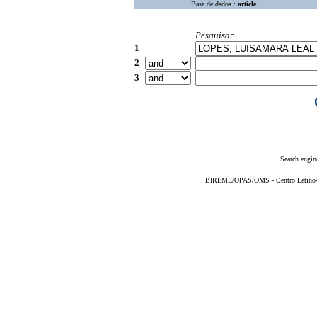
Base de dados :
article
Pesquisar
1
2
3
Search engin
BIREME/OPAS/OMS - Centro Latino-Am