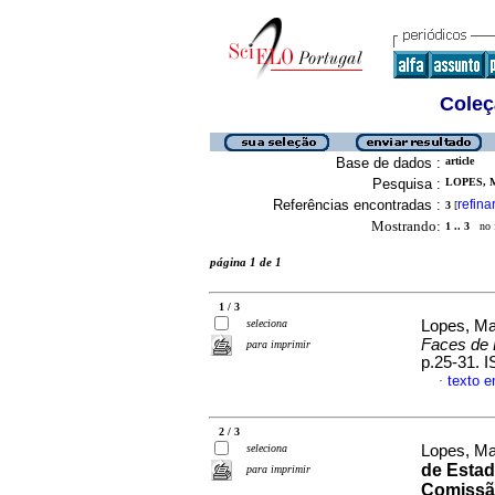
Coleç
Base de dados :
article
Pesquisa :
LOPES, 
Referências encontradas :
refina
3
[
Mostrando:
1 .. 3
no f
página 1 de 1
1 / 3
seleciona
Lopes, Ma
Faces de 
para imprimir
p.25-31. 
texto 
·
2 / 3
seleciona
Lopes, Ma
de Estad
para imprimir
Comissã