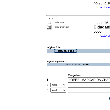
no.25, p.
texto 
·
3 / 3
seleciona
Lopes, Ma
Cidadan
para imprimir
5560
texto 
·
página 1 de 1
Refinar a pesquisa
Base de dados :
article
Pesquisar
1
2
3