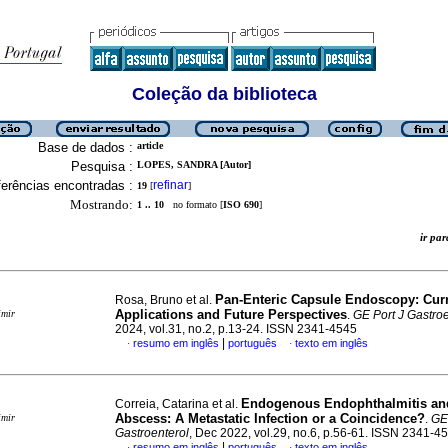
Coleção da biblioteca
Base de dados :
article
Pesquisa :
LOPES, SANDRA [Autor]
erências encontradas :
refinar
19
[
]
Mostrando:
1 .. 10
no formato [
ISO 690
]
ir p
Pan-Enteric Capsule Endoscopy: Cur
Rosa, Bruno et al.
Applications and Future Perspectives
imir
.
GE Port J Gastroe
2024, vol.31, no.2, p.13-24. ISSN 2341-4545
|
resumo em inglês
português
texto em inglês
·
·
Endogenous Endophthalmitis and
Correia, Catarina et al.
Abscess: A Metastatic Infection or a Coincidence?
imir
.
GE 
Gastroenterol
, Dec 2022, vol.29, no.6, p.56-61. ISSN 2341-4
|
resumo em inglês
português
texto em inglês
·
·