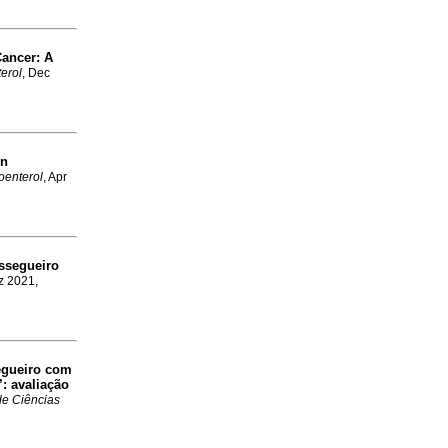
Cancer
:
A
erol
, Dec
n
oenterol
, Apr
ssegueiro
z 2021,
egueiro com
’
:
avaliação
de Ciências