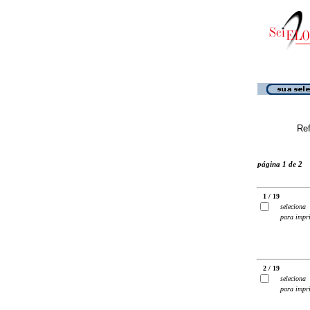
Ref
página 1 de 2
1 / 19
seleciona
para impr
2 / 19
seleciona
para impr