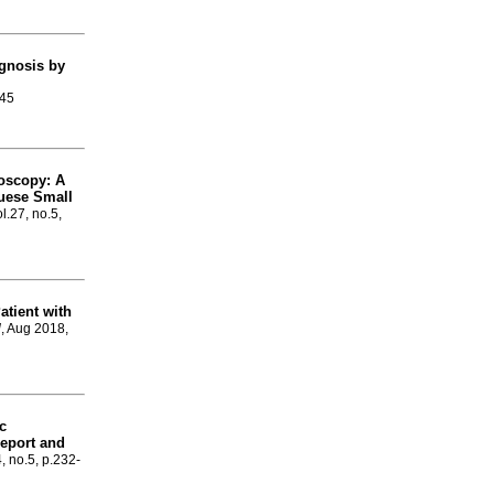
agnosis by
545
roscopy
:
A
guese Small
ol.27, no.5,
atient with
l
, Aug 2018,
c
eport and
4, no.5, p.232-