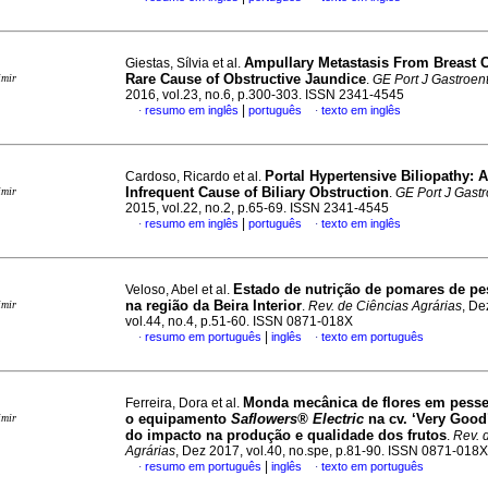
Ampullary Metastasis From Breast 
Giestas, Sílvia et al.
Rare Cause of Obstructive Jaundice
imir
.
GE Port J Gastroent
2016, vol.23, no.6, p.300-303. ISSN 2341-4545
|
resumo em inglês
português
texto em inglês
·
·
Portal Hypertensive Biliopathy
:
A
Cardoso, Ricardo et al.
Infrequent Cause of Biliary Obstruction
imir
.
GE Port J Gastr
2015, vol.22, no.2, p.65-69. ISSN 2341-4545
|
resumo em inglês
português
texto em inglês
·
·
Estado de nutrição de pomares de pe
Veloso, Abel et al.
na região da Beira Interior
imir
.
Rev. de Ciências Agrárias
, De
vol.44, no.4, p.51-60. ISSN 0871-018X
|
resumo em português
inglês
texto em português
·
·
Monda mecânica de flores em pess
Ferreira, Dora et al.
o equipamento
Saflowers® Electric
na cv. ‘Very Good
imir
do impacto na produção e qualidade dos frutos
.
Rev. 
Agrárias
, Dez 2017, vol.40, no.spe, p.81-90. ISSN 0871-018X
|
resumo em português
inglês
texto em português
·
·