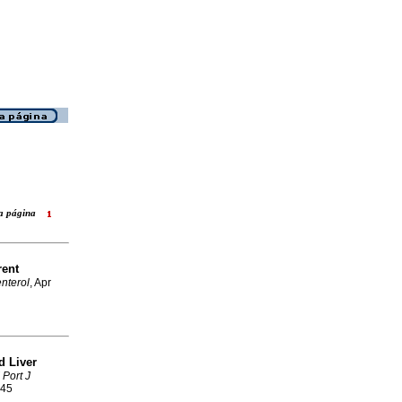
ara página
rent
nterol
, Apr
 Liver
Port J
545