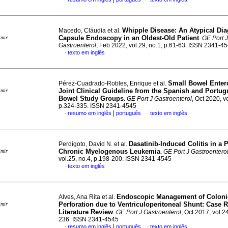
Whipple Disease: An Atypical Di
Macedo, Cláudia et al.
Capsule Endoscopy in an Oldest-Old Patient
imir
.
GE Port J
Gastroenterol
, Feb 2022, vol.29, no.1, p.61-63. ISSN 2341-4
texto em inglês
·
Small Bowel Ente
Pérez-Cuadrado-Robles, Enrique et al.
Joint Clinical Guideline from the Spanish and Portu
imir
Bowel Study Groups
.
GE Port J Gastroenterol
, Oct 2020, v
p.324-335. ISSN 2341-4545
|
resumo em inglês
português
texto em inglês
·
·
Dasatinib-Induced Colitis in a P
Perdigoto, David N. et al.
Chronic Myelogenous Leukemia
imir
.
GE Port J Gastroentero
vol.25, no.4, p.198-200. ISSN 2341-4545
texto em inglês
·
Endoscopic Management of Coloni
Alves, Ana Rita et al.
Perforation due to Ventriculoperitoneal Shunt
:
Case R
imir
Literature Review
.
GE Port J Gastroenterol
, Oct 2017, vol.2
236. ISSN 2341-4545
|
resumo em inglês
português
texto em inglês
·
·