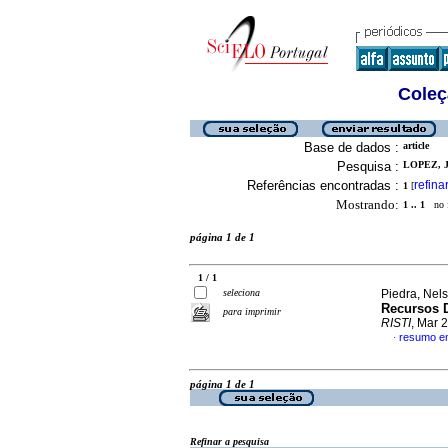
Coleç
Base de dados :
article
Pesquisa :
LOPEZ, J
Referências encontradas :
refina
1
[
Mostrando:
1 .. 1
no f
página 1 de 1
1 / 1
seleciona
Piedra, Nels
Recursos 
para imprimir
RISTI
, Mar 
resumo e
·
página 1 de 1
Refinar a pesquisa