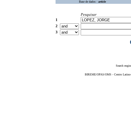
Base de dados :
article
Pesquisar
1
2
3
Search engin
BIREME/OPAS/OMS - Centro Latino-Am