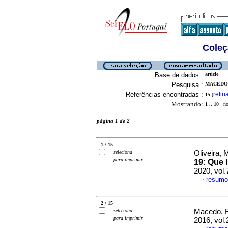
Coleç
Base de dados :
article
Pesquisa :
MACEDO, 
Referências encontradas :
refin
15
[
Mostrando:
1 .. 10
no 
página 1 de 2
1 / 15
seleciona
Oliveira, M
para imprimir
19: Que 
2020, vol
resumo
·
2 / 15
seleciona
Macedo, F
para imprimir
2016, vol