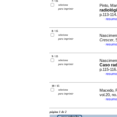
7 / 15
seleciona
Pinto, Ma
para imprimir
radiológ
p.113-114
resumo
·
8 / 15
seleciona
Nasciment
para imprimir
Crescer
, 
resumo
·
9 / 15
Nasciment
seleciona
para imprimir
Caso rad
p.115-116
resumo
·
10 / 15
seleciona
Macedo, F
para imprimir
vol.20, n
resumo
·
página 1 de 2