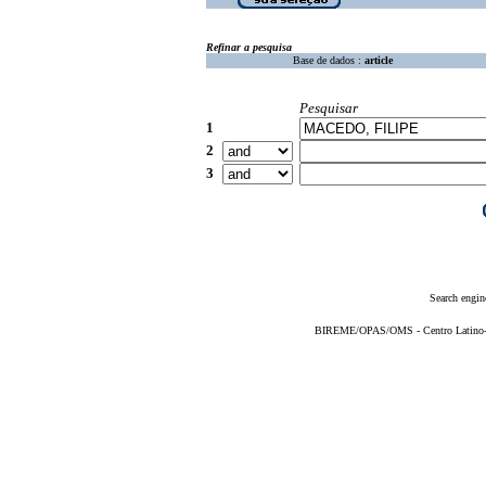
Refinar a pesquisa
Base de dados :
article
Pesquisar
1
2
3
Search engin
BIREME/OPAS/OMS - Centro Latino-Am