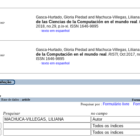
Gasca-Hurtado, Gloria Piedad and Machuca-Villegas, Lilian
de las Ciencias de la Computación en el mundo real
.
imir
2018, no.29, p.ix-xi. ISSN 1646-9895
texto em espanhol
·
Gasca-Hurtado, Gloria Piedad and Machuca-Villegas, Lilian
de la Computación en el mundo real
.
RISTI
, Oct 2017, no
imir
ISSN 1646-9895
texto em espanhol
·
a
Base de dados :
article
Formu
Formulário livre
For
Pesquisar por :
Pesquisar
no campo