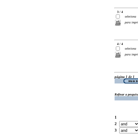
3 / 4
seleciona
para impr
4 / 4
seleciona
para impr
página 1 de 1
Refinar a pesquis
1
2
3