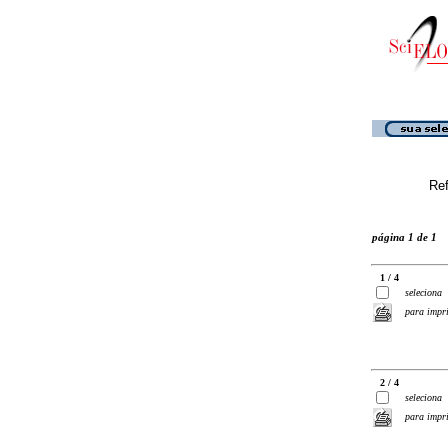
Ref
página 1 de 1
1 / 4
seleciona
para impr
2 / 4
seleciona
para impr