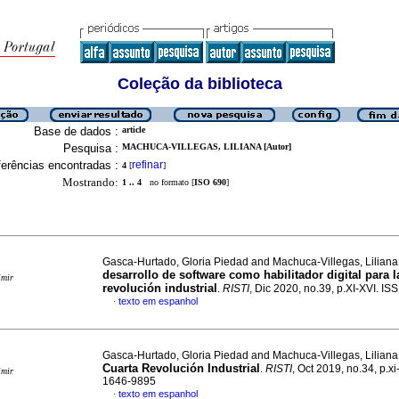
Coleção da biblioteca
Base de dados :
article
Pesquisa :
MACHUCA-VILLEGAS, LILIANA [Autor]
erências encontradas :
refinar
4
[
]
Mostrando:
1 .. 4
no formato [
ISO 690
]
Gasca-Hurtado, Gloria Piedad and Machuca-Villegas, Lilian
desarrollo de software como habilitador digital para l
imir
revolución industrial
.
RISTI
, Dic 2020, no.39, p.XI-XVI. I
texto em espanhol
·
Gasca-Hurtado, Gloria Piedad and Machuca-Villegas, Lilian
Cuarta Revolución Industrial
.
RISTI
, Oct 2019, no.34, p.xi
imir
1646-9895
texto em espanhol
·