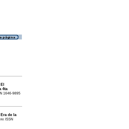
El
a
a 4ta
SSN 1646-9895
Era de la
a
-xv. ISSN