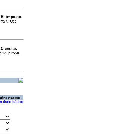
El impacto
a
RISTI
, Oct
Ciencias
a
.24, p.ix-xii.
lário avançado
mulário básico