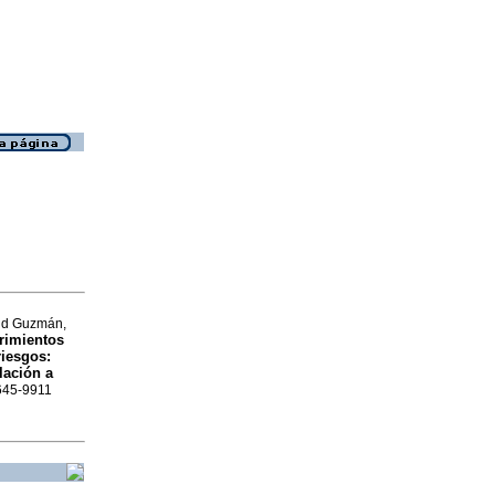
and Guzmán,
rimientos
riesgos
:
lación a
1645-9911