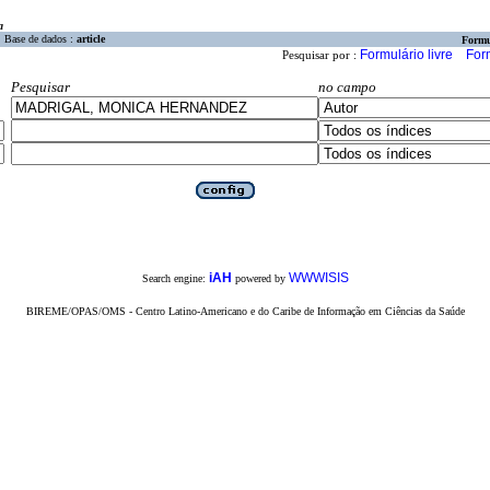
a
Base de dados :
article
Formu
Formulário livre
For
Pesquisar por :
Pesquisar
no campo
iAH
WWWISIS
Search engine:
powered by
BIREME/OPAS/OMS - Centro Latino-Americano e do Caribe de Informação em Ciências da Saúde