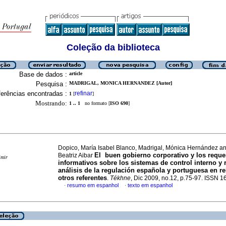
Coleção da biblioteca
Base de dados :
article
Pesquisa :
MADRIGAL, MONICA HERNANDEZ [Autor]
erências encontradas :
refinar
1
[
]
Mostrando:
1 .. 1
no formato [
ISO 690
]
Dopico, María Isabel Blanco, Madrigal, Mónica Hernández 
El buen gobierno corporativo y los reque
Beatriz Aibar
imir
informativos sobre los sistemas de control interno y 
análisis de la regulación española y portuguesa en re
otros referentes
.
Tékhne
, Dic 2009, no.12, p.75-97. ISSN 
resumo em espanhol
texto em espanhol
·
·