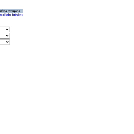
lário avançado
mulário básico