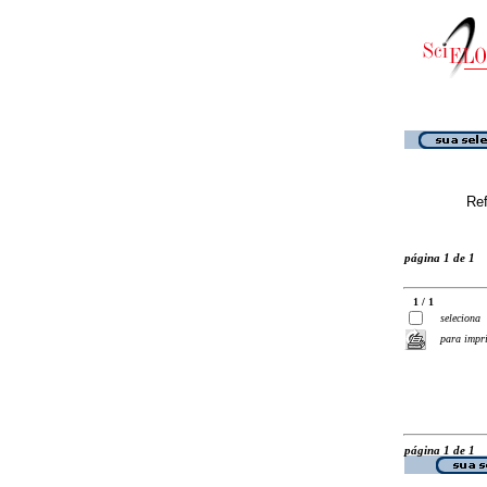
Ref
página 1 de 1
1 / 1
seleciona
para impr
página 1 de 1