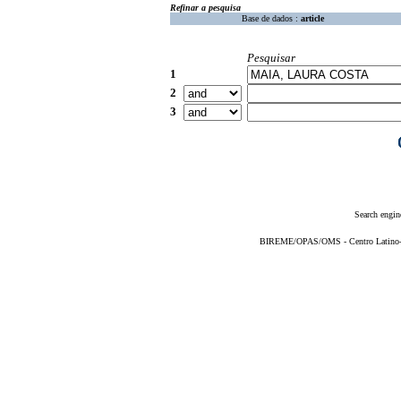
Refinar a pesquisa
Base de dados :
article
Pesquisar
1
2
3
Search engin
BIREME/OPAS/OMS - Centro Latino-Am