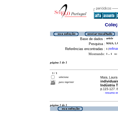
Coleç
Base de dados :
article
Pesquisa :
MAIA, LA
Referências encontradas :
refina
1
[
Mostrando:
1 .. 1
no f
página 1 de 1
1 / 1
seleciona
Maia, Laura
individuai
para imprimir
Indústria 
p.115-127. 
resumo e
·
página 1 de 1