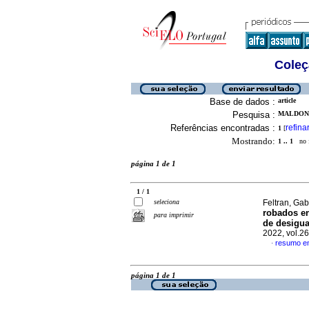
Coleç
Base de dados :
article
Pesquisa :
MALDONA
Referências encontradas :
refina
1
[
Mostrando:
1 .. 1
no f
página 1 de 1
1 / 1
seleciona
Feltran, Ga
robados en
para imprimir
de desigua
2022, vol.2
resumo e
·
página 1 de 1