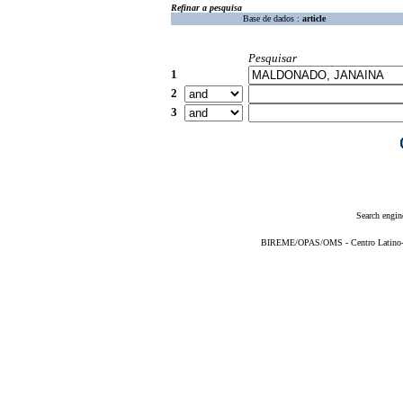
Refinar a pesquisa
Base de dados :
article
Pesquisar
1
2
3
Search engin
BIREME/OPAS/OMS - Centro Latino-Am