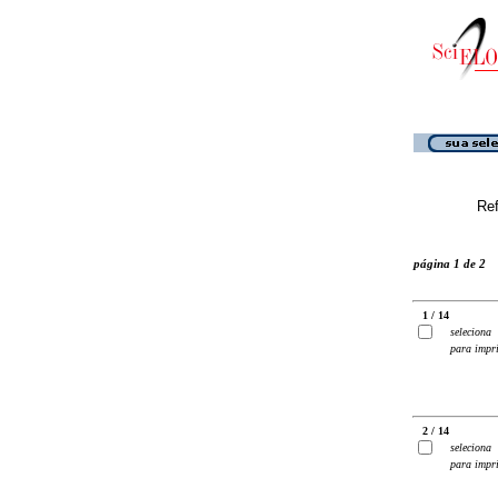
Ref
página 1 de 2
1 / 14
seleciona
para impr
2 / 14
seleciona
para impr