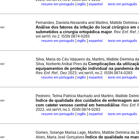
|
|
resumo em português
inglês
espanhol
texto em português
·
·
Fernandes, Daniela Alexandra and Martins, Matilde Delmina 
Análise dos fatores da infeção do local cirúrgico em
imir
submetidos a cirurgia ortopédica major
.
Rev. Enf. Ref.
,
vol.serVI, no.2. ISSN 0874-0283
|
|
resumo em português
inglês
espanhol
texto em português
·
·
Silva, Maria do Céu Vaqueiro da, Martins, Matilde Delmina da
Complicações da utilizaçã
Silva, Norberto Aníbal Pires da
imir
equipamentos de proteção individual na pandemia d
Rev. Enf. Ref.
, Dez 2023, vol.serVI, no.2. ISSN 0874-0283
|
|
resumo em português
inglês
espanhol
texto em português
·
·
Pedreiro, Telma Patrícia Machado and Martins, Matilde Delmi
Índice de qualidade dos cuidados de enfermagem aos
imir
com cateter venoso central em hemodiálise
.
Rev. Enf. 
2022, vol.serVI, no.1. ISSN 0874-0283
|
|
resumo em português
inglês
espanhol
texto em português
·
·
Gomes, Solange Marisa Lage, Martins, Matilde Delmina da S
Índice de qualidade na ma
Alves, Maria José Gonçalves
imir