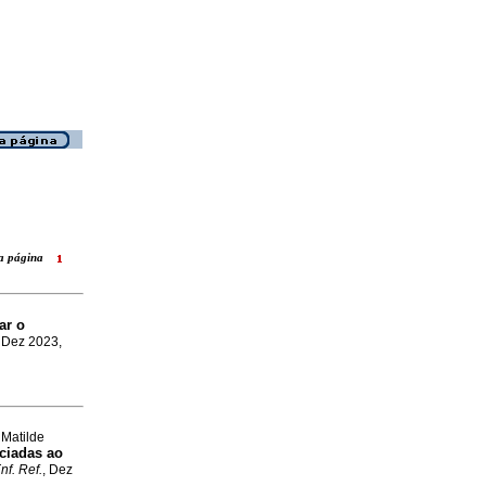
ara página
ar o
, Dez 2023,
 Matilde
ciadas ao
nf. Ref.
, Dez