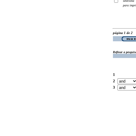
seleciona
para impr
página 1 de 2
Refinar a pesquis
1
2
3