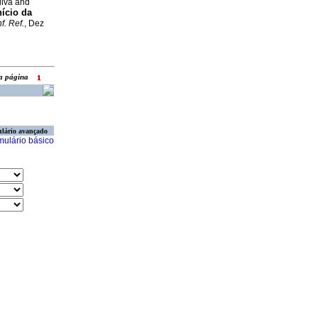
ilva and
nício da
f. Ref.
, Dez
ara página
lário avançado
mulário básico