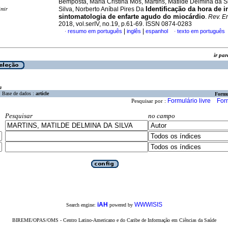
Bemposta, Maria Cristina Mós, Martins, Matilde Delmina da S
Identificação da hora de i
Silva, Norberto Aníbal Pires Da
imir
sintomatologia de enfarte agudo do miocárdio
.
Rev. En
2018, vol.serIV, no.19, p.61-69. ISSN 0874-0283
|
|
resumo em português
inglês
espanhol
texto em português
·
·
ir p
a
Base de dados :
article
Formu
Formulário livre
For
Pesquisar por :
Pesquisar
no campo
iAH
WWWISIS
Search engine:
powered by
BIREME/OPAS/OMS - Centro Latino-Americano e do Caribe de Informação em Ciências da Saúde