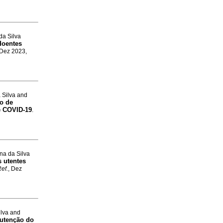
da Silva
 doentes
 Dez 2023,
 Silva and
o de
e COVID-19
.
na da Silva
 utentes
Ref.
, Dez
ilva and
nutenção do