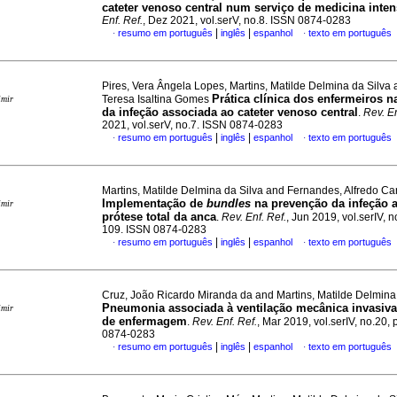
cateter venoso central num serviço de medicina inten
Enf. Ref.
, Dez 2021, vol.serV, no.8. ISSN 0874-0283
|
|
resumo em português
inglês
espanhol
texto em português
·
·
Pires, Vera Ângela Lopes, Martins, Matilde Delmina da Silva 
Prática clínica dos enfermeiros 
Teresa Isaltina Gomes
imir
da infeção associada ao cateter venoso central
.
Rev. En
2021, vol.serV, no.7. ISSN 0874-0283
|
|
resumo em português
inglês
espanhol
texto em português
·
·
Martins, Matilde Delmina da Silva and Fernandes, Alfredo Ca
Implementação de
bundles
na prevenção da infeção 
imir
prótese total da anca
.
Rev. Enf. Ref.
, Jun 2019, vol.serIV, n
109. ISSN 0874-0283
|
|
resumo em português
inglês
espanhol
texto em português
·
·
Cruz, João Ricardo Miranda da and Martins, Matilde Delmina
Pneumonia associada à ventilação mecânica invasiva
imir
de enfermagem
.
Rev. Enf. Ref.
, Mar 2019, vol.serIV, no.20,
0874-0283
|
|
resumo em português
inglês
espanhol
texto em português
·
·