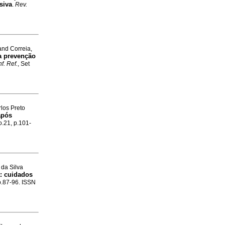
siva
.
Rev.
and Correia,
na prevenção
f. Ref.
, Set
rlos Preto
após
o.21, p.101-
 da Silva
:
cuidados
 p.87-96. ISSN