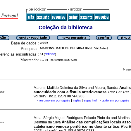
Coleção da biblioteca
Base de dados :
article
Pesquisa :
MARTINS, MATILDE DELMINA DA SILVA [Autor]
erências encontradas :
refinar
14
[
]
Mostrando:
1 .. 10
no formato [
ISO 690
]
ir p
Analis
Martins, Matilde Delmina da Silva and Moura, Sandra
autocuidado com a fístula arteriovenosa
imir
.
Rev. Enf. Ref.
vol.serVI, no.2. ISSN 0874-0283
|
|
resumo em português
inglês
espanhol
texto em português
·
·
Mota, Sérgio Miguel Rodrigues Peixoto Pinto da and Martins,
Análise das complicações locais asso
Delmina da Silva
imir
cateterismo venoso periférico no doente crítico
.
Rev. E
2023, vol.serVI, no.2. ISSN 0874-0283