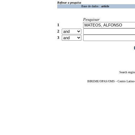
Refinar a pesquisa
Base de dados :
article
Pesquisar
1
2
3
Search engin
BIREME/OPAS/OMS - Centro Latino-Am