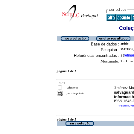
Coleç
Base de dados :
article
Pesquisa :
MATEOS,
Referências encontradas :
refina
1
[
Mostrando:
1 .. 1
no f
página 1 de 1
1 / 1
seleciona
Jiménez-Mar
salvaguard
para imprimir
informaci
ISSN 1646-
resumo e
·
página 1 de 1