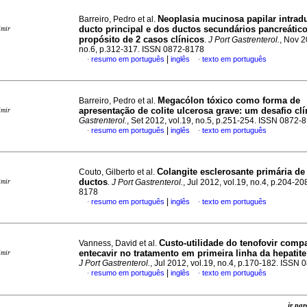
Neoplasia mucinosa papilar intrad
Barreiro, Pedro et al.
ducto principal e dos ductos secundários pancreátic
imir
propósito de 2 casos clínicos
.
J Port Gastrenterol.
, Nov 2
no.6, p.312-317. ISSN 0872-8178
|
resumo em português
inglês
texto em português
·
·
Megacólon tóxico como forma de
Barreiro, Pedro et al.
apresentação de colite ulcerosa grave
:
um
desafio clí
imir
Gastrenterol.
, Set 2012, vol.19, no.5, p.251-254. ISSN 0872-
|
resumo em português
inglês
texto em português
·
·
Colangite esclerosante primária d
Couto, Gilberto et al.
ductos
imir
.
J Port Gastrenterol.
, Jul 2012, vol.19, no.4, p.204-2
8178
|
resumo em português
inglês
texto em português
·
·
Custo-utilidade do tenofovir com
Vanness, David et al.
entecavir no tratamento em primeira linha da hepatite
imir
J Port Gastrenterol.
, Jul 2012, vol.19, no.4, p.170-182. ISSN
|
resumo em português
inglês
texto em português
·
·
ir p