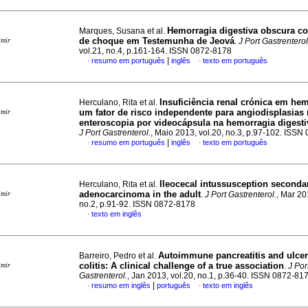
Hemorragia digestiva obscura c
Marques, Susana et al.
de choque em Testemunha de Jeová
imir
.
J Port Gastrenterol
vol.21, no.4, p.161-164. ISSN 0872-8178
|
resumo em português
inglês
texto em português
·
·
Insuficiência renal crónica em he
Herculano, Rita et al.
um fator de risco independente para angiodisplasias
imir
enteroscopia por videocápsula na hemorragia digest
J Port Gastrenterol.
, Maio 2013, vol.20, no.3, p.97-102. ISS
|
resumo em português
inglês
texto em português
·
·
Ileocecal intussusception secondar
Herculano, Rita et al.
adenocarcinoma in the adult
imir
.
J Port Gastrenterol.
, Mar 20
no.2, p.91-92. ISSN 0872-8178
texto em inglês
·
Autoimmune pancreatitis and ulcer
Barreiro, Pedro et al.
colitis
:
A
clinical challenge of a true association
imir
.
J Por
Gastrenterol.
, Jan 2013, vol.20, no.1, p.36-40. ISSN 0872-81
|
resumo em inglês
português
texto em inglês
·
·