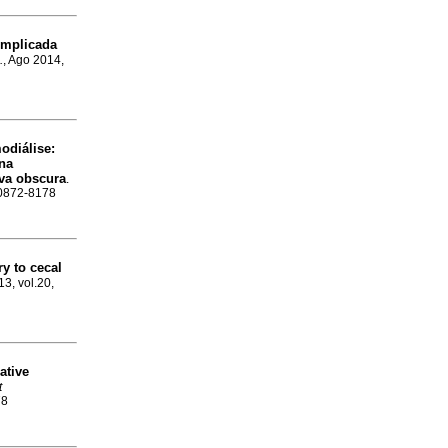
omplicada
.
, Ago 2014,
modiálise
:
 na
iva obscura
.
N 0872-8178
y to cecal
13, vol.20,
ative
t
78