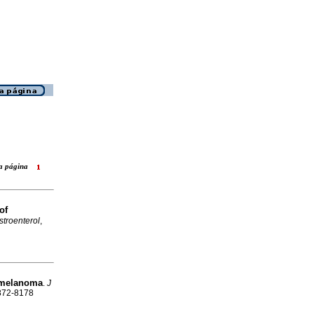
ara página
of
stroenterol
,
l melanoma
.
J
0872-8178