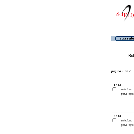
Ref
página 1 de 2
1 / 13
seleciona
para impr
2 / 13
seleciona
para impr