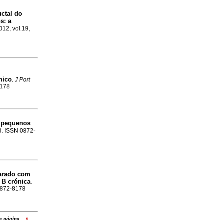
uctal do
os
:
a
012, vol.19,
nico
.
J Port
8178
e pequenos
08. ISSN 0872-
parado com
 B crónica
.
 0872-8178
ara página