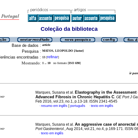
Coleção da biblioteca
Base de dados :
article
Pesquisa :
MATOS, LEOPOLDO [Autor]
erências encontradas :
refinar
13
[
]
Mostrando:
1 .. 10
no formato [
ISO 690
]
ir p
Elastography in the Assessment 
Marques, Susana et al.
Advanced Fibrosis in Chronic Hepatitis C
imir
.
GE Port J Ga
Feb 2016, vol.23, no.1, p.13-18. ISSN 2341-4545
|
resumo em inglês
português
texto em inglês
·
·
An aggressive case of anorecta
Marques, Susana et al.
Port Gastrenterol.
, Aug 2014, vol.21, no.4, p.169-171. ISSN 
imir
texto em inglês
·