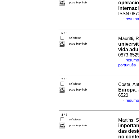
operaci
para imprimir
internac
ISSN 087
resumo
·
6 / 9
seleciona
Mauritti, 
universi
para imprimir
vida adu
0873-652
resumo
·
português
7 / 9
seleciona
Costa, Ant
Europa
.
para imprimir
6529
resumo
·
8 / 9
seleciona
Martins, 
importan
para imprimir
das desi
no conte