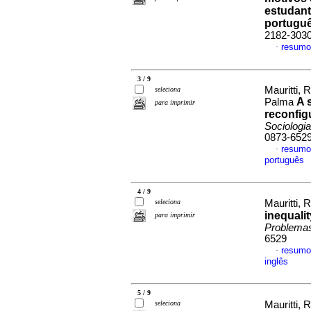
estudant
portugu
2182-303
resumo
·
3 / 9
Mauritti, 
seleciona
A 
Palma
para imprimir
reconfig
Sociologi
0873-652
resumo
·
português
4 / 9
seleciona
Mauritti, R
inequalit
para imprimir
Problemas
6529
resumo
·
inglês
5 / 9
seleciona
Mauritti, 