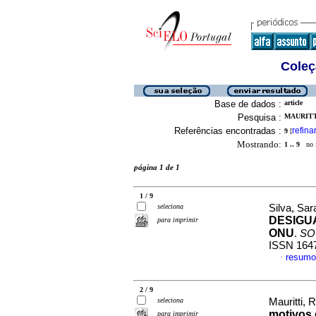
Coleç
Base de dados :
article
Pesquisa :
MAURITTI
Referências encontradas :
refina
9
[
Mostrando:
1 .. 9
no f
página 1 de 1
1 / 9
seleciona
Silva, Sar
DESIGU
para imprimir
ONU
.
SO
ISSN 164
resumo
·
2 / 9
seleciona
Mauritti, R
motivos 
para imprimir