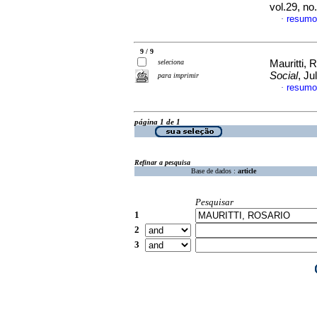
vol.29, n
resumo
·
9 / 9
seleciona
Mauritti, 
Social
, J
para imprimir
resumo
·
página 1 de 1
Refinar a pesquisa
Base de dados :
article
Pesquisar
1
2
3