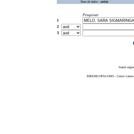
Base de dados :
article
Pesquisar
1
2
3
Search engin
BIREME/OPAS/OMS - Centro Latino-Am