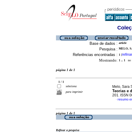
Coleç
Base de dados :
article
Pesquisa :
MELO, S
Referências encontradas :
refina
1
[
Mostrando:
1 .. 1
no f
página 1 de 1
1 / 1
seleciona
Melo, Sara 
Teorias e 
para imprimir
201. ISSN 
resumo e
·
página 1 de 1
Refinar a pesquisa