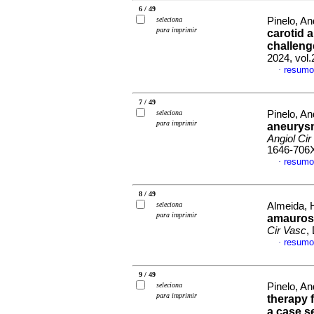
6 / 49
seleciona
Pinelo, An
para imprimir
carotid a
challeng
2024, vol
resumo
·
7 / 49
seleciona
Pinelo, An
para imprimir
aneurysm
Angiol Cir
1646-706
resumo
·
8 / 49
seleciona
Almeida, 
para imprimir
amaurosi
Cir Vasc
,
resumo
·
9 / 49
seleciona
Pinelo, An
para imprimir
therapy 
a case s