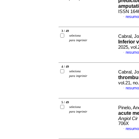
predicto
amputat
ISSN 164
resumo
·
3 / 49
seleciona
Cabral, Jo
para imprimir
Inferior
2025, vol
resumo
·
4 / 49
seleciona
Cabral, Jo
para imprimir
thrombu
vol.21, n
resumo
·
5 / 49
seleciona
Pinelo, An
para imprimir
acute mes
Angiol Cir
706X
resumo
·