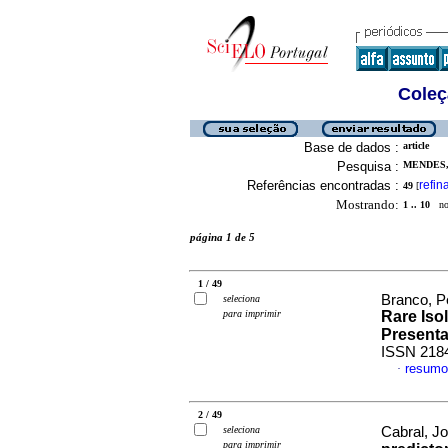
Coleç
Base de dados :
article
Pesquisa :
MENDES, 
Referências encontradas :
refin
49
[
Mostrando:
1 .. 10
no 
página 1 de 5
1 / 49
Branco, P
seleciona
para imprimir
Rare Iso
Presenta
ISSN 218
resumo
·
2 / 49
seleciona
Cabral, Jo
para imprimir