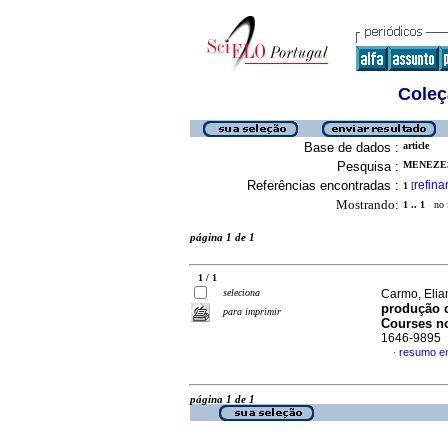
Coleç
Base de dados :
article
Pesquisa :
MENEZES
Referências encontradas :
refina
1
[
Mostrando:
1 .. 1
no f
página 1 de 1
1 / 1
seleciona
Carmo, Elia
produção c
para imprimir
Courses n
1646-9895
resumo e
·
página 1 de 1