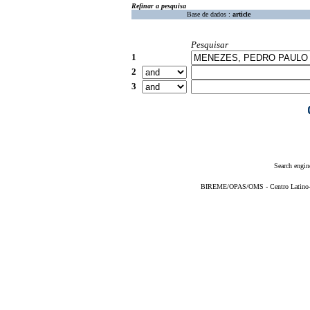
Refinar a pesquisa
Base de dados :
article
Pesquisar
1
2
3
Search engin
BIREME/OPAS/OMS - Centro Latino-Am