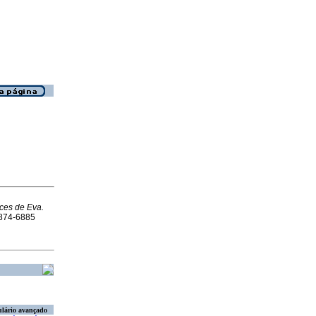
ces de Eva.
0874-6885
lário avançado