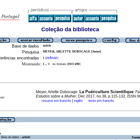
Coleção da biblioteca
Base de dados :
article
Pesquisa :
MEYER, ARLETTE DUBOCAGE [Autor]
erências encontradas :
refinar
1
[
]
Mostrando:
1 .. 1
no formato [
ISO 690
]
La Puériculture Scientifique
Meyer, Arlette Dubocage.
.
Fa
Estudos sobre a Mulher
, Dec 2017, no.38, p.115-132. ISSN 
imir
|
resumo em francês
inglês
texto em francês
·
·
a
Base de dados :
article
Formu