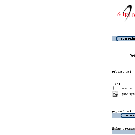
Ref
página 1 de 1
1 / 1
seleciona
para impr
página 1 de 1
Refinar a pesquis