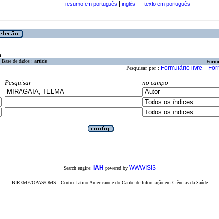
|
resumo em português
inglês
texto em português
·
·
a
Base de dados :
article
Formu
Formulário livre
For
Pesquisar por :
Pesquisar
no campo
iAH
WWWISIS
Search engine:
powered by
BIREME/OPAS/OMS - Centro Latino-Americano e do Caribe de Informação em Ciências da Saúde