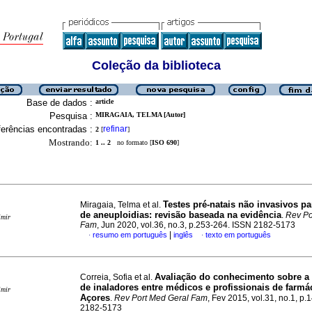
Coleção da biblioteca
Base de dados :
article
Pesquisa :
MIRAGAIA, TELMA [Autor]
erências encontradas :
refinar
2
[
]
Mostrando:
1 .. 2
no formato [
ISO 690
]
Testes pré-natais não invasivos pa
Miragaia, Telma et al.
de aneuploidias
:
revisão baseada na evidência
.
Rev Po
imir
Fam
, Jun 2020, vol.36, no.3, p.253-264. ISSN 2182-5173
|
resumo em português
inglês
texto em português
·
·
Avaliação do conhecimento sobre a 
Correia, Sofia et al.
de inaladores entre médicos e profissionais de farmá
imir
Açores
.
Rev Port Med Geral Fam
, Fev 2015, vol.31, no.1, p.
2182-5173