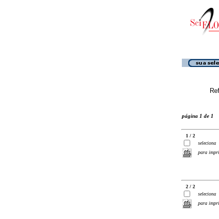
Ref
página 1 de 1
1 / 2
seleciona
para impr
2 / 2
seleciona
para impr