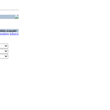
lário avançado
mulário básico