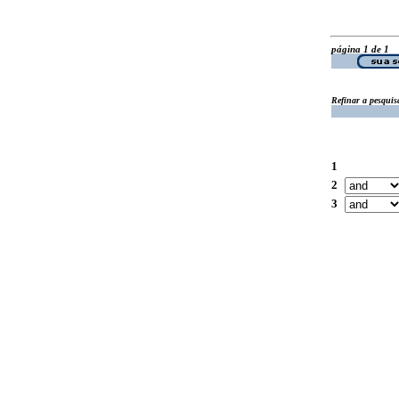
página 1 de 1
Refinar a pesquis
1
2
3