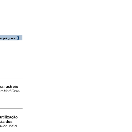
ra rastreio
rt Med Geral
utilização
cia dos
14-22. ISSN