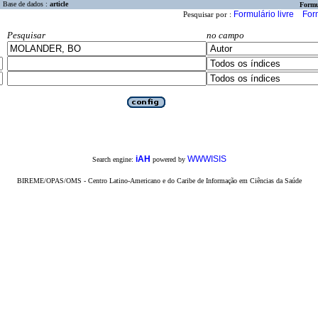
Base de dados :
article
Formu
Formulário livre
For
Pesquisar por :
Pesquisar
no campo
iAH
WWWISIS
Search engine:
powered by
BIREME/OPAS/OMS - Centro Latino-Americano e do Caribe de Informação em Ciências da Saúde