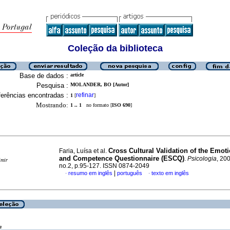
Coleção da biblioteca
Base de dados :
article
Pesquisa :
MOLANDER, BO [Autor]
erências encontradas :
refinar
1
[
]
Mostrando:
1 .. 1
no formato [
ISO 690
]
Cross­ Cultural Validation of the Emoti
Faria, Luísa et al.
and Competence Questionnaire (ESCQ)
.
Psicologia
, 200
imir
no.2, p.95-127. ISSN 0874-2049
|
resumo em inglês
português
texto em inglês
·
·
a