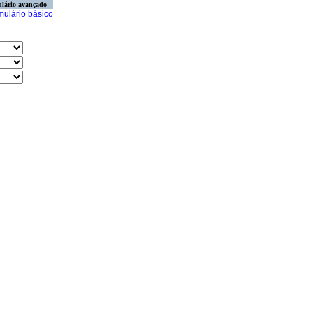
lário avançado
mulário básico