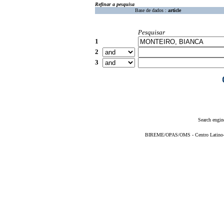
Refinar a pesquisa
Base de dados :
article
Pesquisar
1
2
3
Search engin
BIREME/OPAS/OMS - Centro Latino-Am