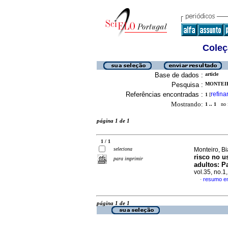
Coleç
Base de dados :
article
Pesquisa :
MONTEIRO
Referências encontradas :
refina
1
[
Mostrando:
1 .. 1
no f
página 1 de 1
1 / 1
seleciona
Monteiro, B
risco no u
para imprimir
adultos: P
vol.35, no.
resumo e
·
página 1 de 1