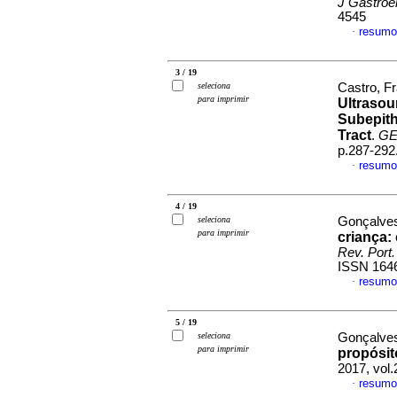
J Gastroe
4545
resumo
·
3 / 19
seleciona
Castro, Fr
para imprimir
Ultrasou
Subepith
Tract
.
GE 
p.287-292
resumo
·
4 / 19
seleciona
Gonçalves,
para imprimir
criança
:
Rev. Port.
ISSN 164
resumo
·
5 / 19
seleciona
Gonçalves,
para imprimir
propósit
2017, vol.
resumo
·