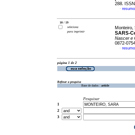
288. ISSN
resumo
·
10 / 19
seleciona
Monteiro, 
para imprimir
SARS-CoV
Nascer e 
0872-075
resumo
·
página 1 de 2
Refinar a pesquisa
Base de dados :
article
Pesquisar
1
2
3