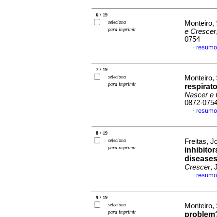
6 / 19
seleciona
Monteiro, 
para imprimir
e Crescer
0754
resumo
·
7 / 19
seleciona
Monteiro, 
para imprimir
respirat
Nascer e 
0872-075
resumo
·
8 / 19
seleciona
Freitas, J
para imprimir
inhibitor
diseases
Crescer
, 
resumo
·
9 / 19
seleciona
Monteiro,
para imprimir
problem