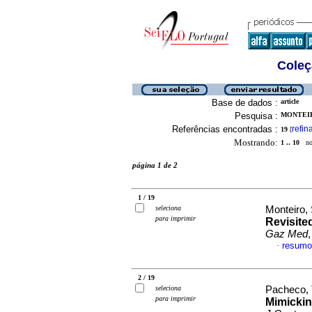
Coleç
Base de dados :
article
Pesquisa :
MONTEIRO
Referências encontradas :
refin
19
[
Mostrando:
1 .. 10
no 
página 1 de 2
1 / 19
seleciona
Monteiro, 
para imprimir
Revisite
Gaz Med
resumo
·
2 / 19
seleciona
Pacheco, T
para imprimir
Mimickin