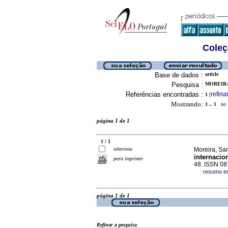
Coleç
Base de dados :
article
Pesquisa :
MOREIRA
Referências encontradas :
refina
1
[
Mostrando:
1 .. 1
no f
página 1 de 1
1 / 1
seleciona
Moreira, San
internacio
para imprimir
48. ISSN 0
resumo e
·
página 1 de 1
Refinar a pesquisa