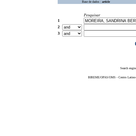
Base de dados :
article
Pesquisar
1
2
3
Search engin
BIREME/OPAS/OMS - Centro Latino-Am