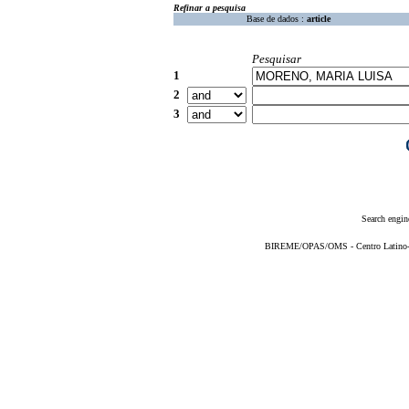
Refinar a pesquisa
Base de dados :
article
Pesquisar
1
2
3
Search engin
BIREME/OPAS/OMS - Centro Latino-Am