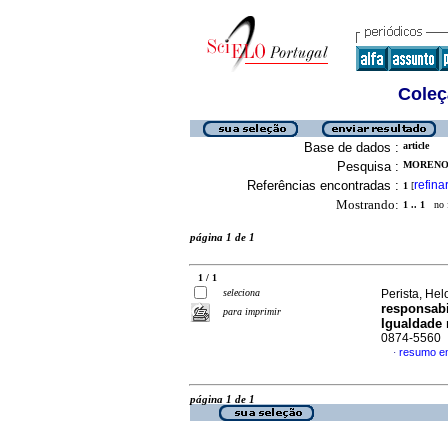
Coleç
Base de dados :
article
Pesquisa :
MORENO,
Referências encontradas :
refina
1
[
Mostrando:
1 .. 1
no f
página 1 de 1
1 / 1
seleciona
Perista, Helo
responsabi
para imprimir
Igualdade
0874-5560
resumo e
·
página 1 de 1