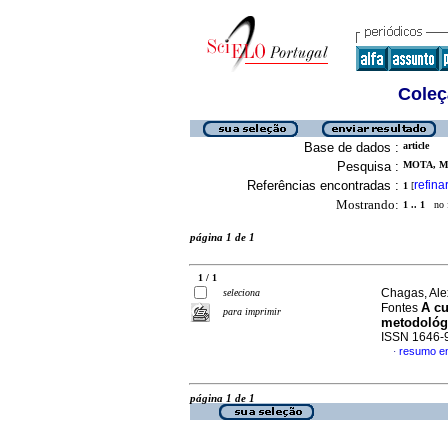
Coleç
Base de dados :
article
Pesquisa :
MOTA, M
Referências encontradas :
refina
1
[
Mostrando:
1 .. 1
no f
página 1 de 1
1 / 1
Chagas, Ale
seleciona
A cu
Fontes
para imprimir
metodológi
ISSN 1646-
resumo e
·
página 1 de 1