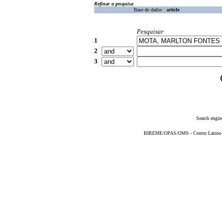
Refinar a pesquisa
Base de dados :
article
Pesquisar
1
2
3
Search engin
BIREME/OPAS/OMS - Centro Latino-Am