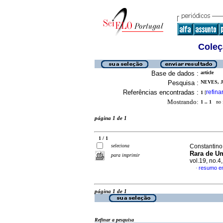
Coleç
Base de dados :
article
Pesquisa :
NEVES, J
Referências encontradas :
refina
1
[
Mostrando:
1 .. 1
no f
página 1 de 1
1 / 1
seleciona
Constantino,
Rara de U
para imprimir
vol.19, no.
resumo e
·
página 1 de 1
Refinar a pesquisa