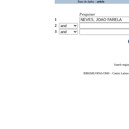
Base de dados :
article
Pesquisar
1
2
3
Search engin
BIREME/OPAS/OMS - Centro Latino-Am