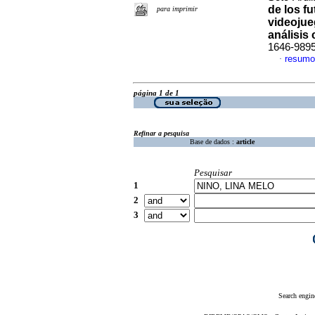
de los f
para imprimir
videojue
análisis 
1646-989
resumo
·
página 1 de 1
Refinar a pesquisa
Base de dados :
article
Pesquisar
1
2
3
Search engin