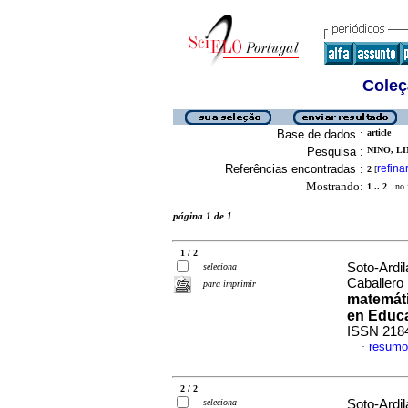
Coleç
Base de dados :
article
Pesquisa :
NINO, LI
Referências encontradas :
refina
2
[
Mostrando:
1 .. 2
no f
página 1 de 1
1 / 2
Soto-Ardil
seleciona
Caballero
para imprimir
matemáti
en Educa
ISSN 218
resumo
·
2 / 2
seleciona
Soto-Ardil