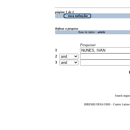
página 1 de 1
Refinar a pesquisa
Base de dados :
article
Pesquisar
1
2
3
Search engin
BIREME/OPAS/OMS - Centro Latino-Am