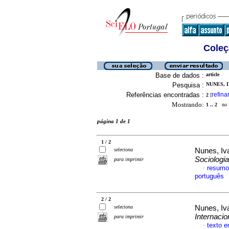
Coleç
Base de dados :
article
Pesquisa :
NUNES, I
Referências encontradas :
refina
2
[
Mostrando:
1 .. 2
no f
página 1 de 1
1 / 2
seleciona
Nunes, Iv
Sociologia
para imprimir
resumo
·
português
2 / 2
seleciona
Nunes, Iv
Internacio
para imprimir
texto 
·