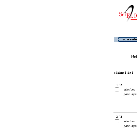
Ref
página 1 de 1
1 / 2
seleciona
para impr
2 / 2
seleciona
para impr