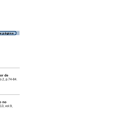
tor de
no.2, p.74-84.
o no
13, vol.9,