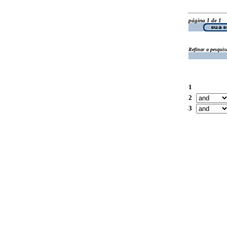
página 1 de 1
Refinar a pesquis
1
2
3