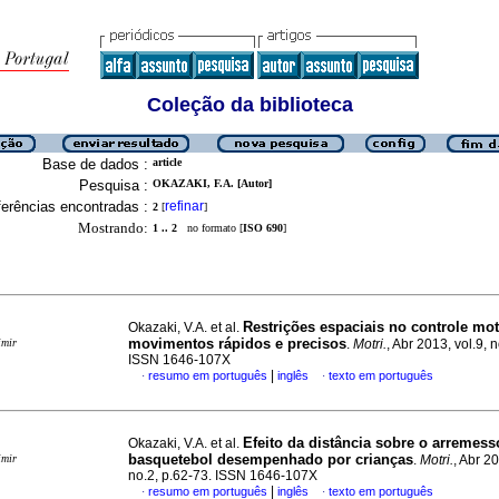
Coleção da biblioteca
Base de dados :
article
Pesquisa :
OKAZAKI, F.A. [Autor]
erências encontradas :
refinar
2
[
]
Mostrando:
1 .. 2
no formato [
ISO 690
]
Restrições espaciais no controle mo
Okazaki, V.A. et al.
movimentos rápidos e precisos
imir
.
Motri.
, Abr 2013, vol.9, 
ISSN 1646-107X
|
resumo em português
inglês
texto em português
·
·
Efeito da distância sobre o arremess
Okazaki, V.A. et al.
basquetebol desempenhado por crianças
imir
.
Motri.
, Abr 20
no.2, p.62-73. ISSN 1646-107X
|
resumo em português
inglês
texto em português
·
·