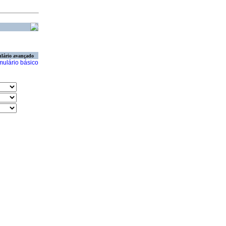
lário avançado
mulário básico