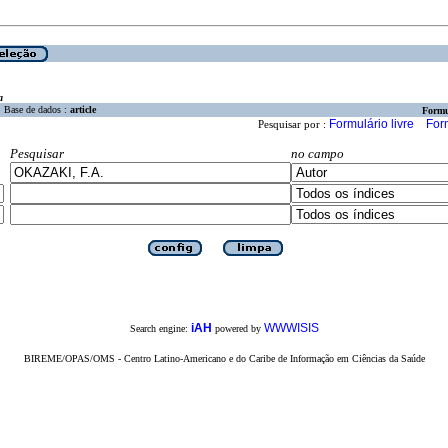
a
Base de dados :
article
Formu
Formulário livre
For
Pesquisar por :
Pesquisar
no campo
iAH
WWWISIS
Search engine:
powered by
BIREME/OPAS/OMS - Centro Latino-Americano e do Caribe de Informação em Ciências da Saúde