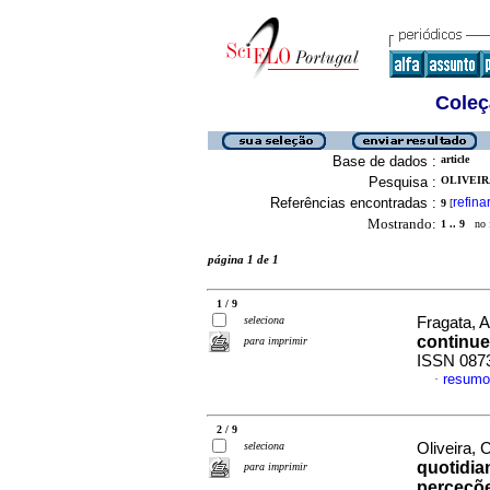
Coleç
Base de dados :
article
Pesquisa :
OLIVEIRA
Referências encontradas :
refina
9
[
Mostrando:
1 .. 9
no f
página 1 de 1
1 / 9
seleciona
Fragata, A
continue
para imprimir
ISSN 087
resumo
·
2 / 9
seleciona
Oliveira, C
quotidia
para imprimir
perceçõe