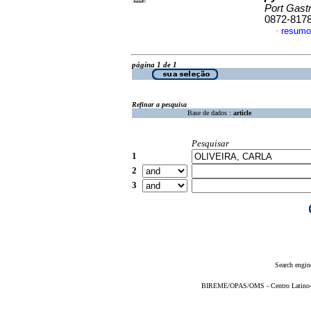
Port Gastr
0872-817
resumo
·
página 1 de 1
Refinar a pesquisa
Base de dados :
article
Pesquisar
1
2
3
Search engin
BIREME/OPAS/OMS - Centro Latino-Am