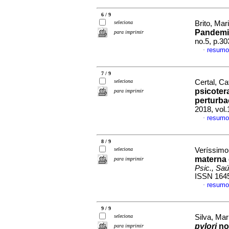
6 / 9
seleciona
Brito, Mar
Pandemi
para imprimir
no.5, p.3
resumo
·
7 / 9
seleciona
Certal, Ca
psicote
para imprimir
perturba
2018, vol
resumo
·
8 / 9
seleciona
Veríssimo
materna 
para imprimir
Psic., Sa
ISSN 164
resumo
·
9 / 9
seleciona
Silva, Mar
pylori
no 
para imprimir