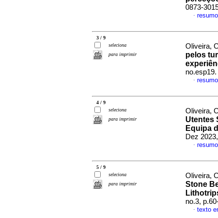
0873-301
resumo
·
3 / 9
seleciona
Oliveira, C
pelos tu
para imprimir
experiên
no.esp19.
resumo
·
4 / 9
seleciona
Oliveira, 
Utentes 
para imprimir
Equipa 
Dez 2023,
resumo
·
5 / 9
seleciona
Oliveira, C
Stone Be
para imprimir
Lithotri
no.3, p.6
texto e
·