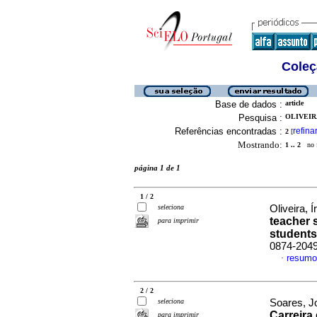
Coleç
Base de dados :
article
Pesquisa :
OLIVEIRA
Referências encontradas :
refina
2
[
Mostrando:
1 .. 2
no f
página 1 de 1
1 / 2
seleciona
Oliveira, Í
teacher 
para imprimir
students
0874-204
resumo
·
2 / 2
seleciona
Soares, Jo
Carreira
para imprimir