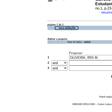
Estudan
no.1, p.2
resumo
·
página 1 de 1
Refinar a pesquisa
Base de dados :
article
Pesquisar
1
2
3
Search engin
BIREME/OPAS/OMS - Centro Latino-Am