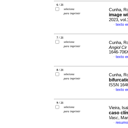
6 / 21
seleciona
Cunha, Ro
para imprimir
image wi
2023, vol
texto e
·
7 / 21
seleciona
Cunha, Ro
para imprimir
Angiol Cir
1646-706
texto e
·
8 / 21
seleciona
Cunha, Ro
para imprimir
bifurcat
ISSN 164
texto e
·
9 / 21
seleciona
Vieira, Isa
para imprimir
caso clí
Vasc
, Mar
resumo
·