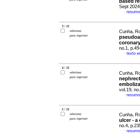
based re
Sept 2024
resumo
·
3 / 21
seleciona
Cunha, Ro
para imprimir
pseudoan
coronar
no.1, p.4
texto e
·
4 / 21
seleciona
Cunha, Ro
para imprimir
nephrect
emboliza
vol.19, n
resumo
·
5 / 21
seleciona
Cunha, Ro
para imprimir
ulcer - a
no.4, p.2
resumo
·