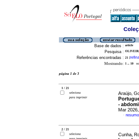
Coleç
Base de dados :
article
Pesquisa :
OLIVEIRA
Referências encontradas :
refin
21
[
Mostrando:
1 .. 10
no 
página 1 de 3
1 / 21
seleciona
Araújo, Go
para imprimir
Portugue
- abdomi
Mar 2026,
resumo
·
2 / 21
seleciona
Cunha, Ro
para imprimir