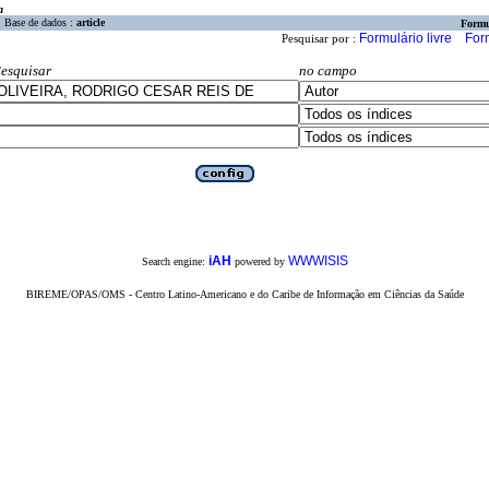
a
Base de dados :
article
Formu
Formulário livre
For
Pesquisar por :
esquisar
no campo
iAH
WWWISIS
Search engine:
powered by
BIREME/OPAS/OMS - Centro Latino-Americano e do Caribe de Informação em Ciências da Saúde