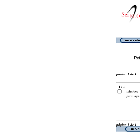
Ref
página 1 de 1
1 / 1
seleciona
para impr
página 1 de 1