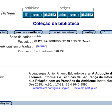
Coleção da biblioteca
Base de dados :
article
Pesquisa :
OLIVEIRA, RODRIGO CESAR REIS DE [Autor]
erências encontradas :
refinar
1
[
]
Mostrando:
1 .. 1
no formato [
ISO 690
]
A Adopção d
Albuquerque Junior, Antonio Eduardo de et al.
Formais, Informais e Técnicas de Segurança da Info
imir
sua Relação com as Pressões do Ambiente Institucio
Dez 2018, no.30, p.17-33. ISSN 1646-9895
|
resumo em português
inglês
texto em português
·
·