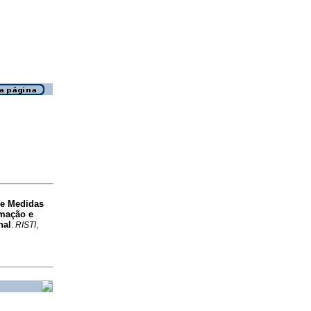
e Medidas
rmação e
nal
.
RISTI
,