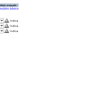
lário avançado
mulário básico