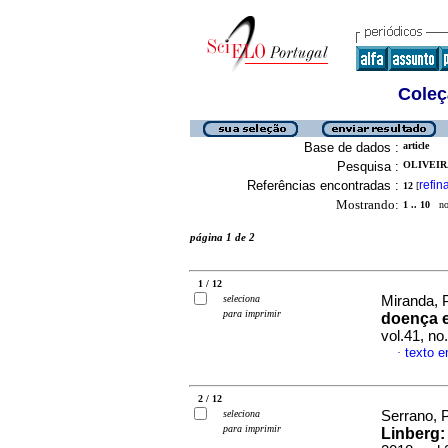
Coleç
Base de dados :
article
Pesquisa :
OLIVEIRA
Referências encontradas :
refin
12
[
Mostrando:
1 .. 10
no 
página 1 de 2
1 / 12
seleciona
Miranda, 
para imprimir
doença 
vol.41, n
texto 
·
2 / 12
seleciona
Serrano, 
para imprimir
Linberg