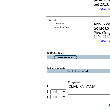
próteses
Set 2013,
resumo
·
10 / 12
seleciona
Aido, Rica
para imprimir
Solução 
Port. Orto
1646-212
resumo
·
página 1 de 2
Refinar a pesquisa
Base de dados :
article
Pesquisar
1
2
3