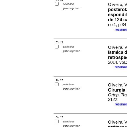
seleciona
Oliveira, V
para imprimir
posterol
espondilo
de 124 c
no.1, p.3
resumo
·
7 / 12
seleciona
Oliveira, V
para imprimir
ístmica 
retrospe
2014, vol
resumo
·
8 / 12
seleciona
Oliveira, V
para imprimir
Cirurgia 
Ortop. Tr
2122
resumo
·
9 / 12
seleciona
Oliveira, V
para imprimir