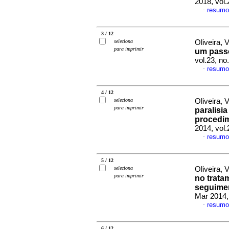
2018, vol
resumo
·
3 / 12
seleciona
Oliveira, V
para imprimir
um passo
vol.23, n
resumo
·
4 / 12
seleciona
Oliveira, V
para imprimir
paralisia
procedim
2014, vol
resumo
·
5 / 12
seleciona
Oliveira, V
para imprimir
no trata
seguimen
Mar 2014,
resumo
·
6 / 12