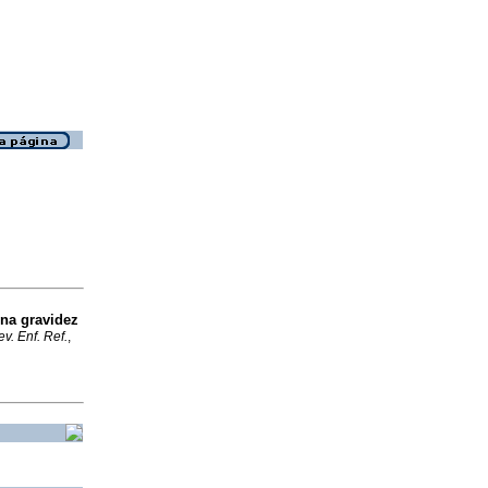
 na gravidez
v. Enf. Ref.
,