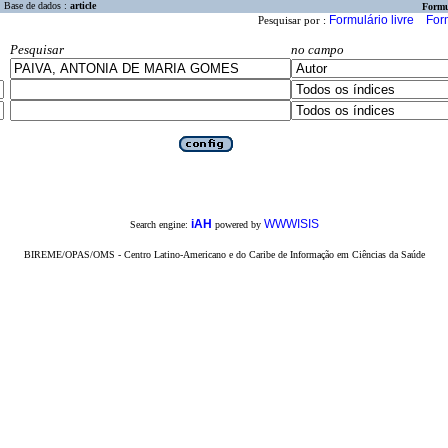
Base de dados :
article
Formu
Formulário livre
For
Pesquisar por :
Pesquisar
no campo
iAH
WWWISIS
Search engine:
powered by
BIREME/OPAS/OMS - Centro Latino-Americano e do Caribe de Informação em Ciências da Saúde