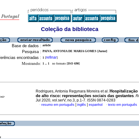
Coleção da biblioteca
Base de dados :
article
Pesquisa :
PAIVA, ANTONIA DE MARIA GOMES [Autor]
erências encontradas :
refinar
1
[
]
Mostrando:
1 .. 1
no formato [
ISO 690
]
Hospitalização
Rodrigues, Antonia Regynara Moreira et al.
de alto risco
:
representações sociais das gestantes
.
Re
imir
Jul 2020, vol.serV, no.3, p.1-7. ISSN 0874-0283
|
|
resumo em português
inglês
espanhol
texto em português
·
·
a