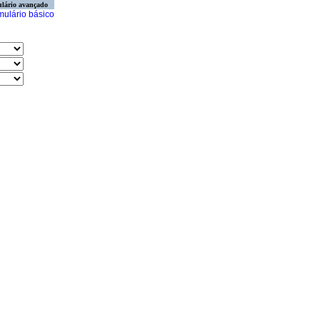
lário avançado
mulário básico