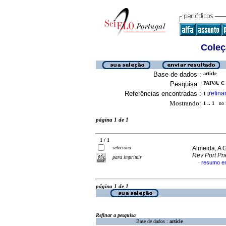
Coleç
Base de dados :
article
Pesquisa :
PAIVA, C 
Referências encontradas :
refina
1
[
Mostrando:
1 .. 1
no f
página 1 de 1
1 / 1
seleciona
Almeida, A G
Rev Port P
para imprimir
resumo e
·
página 1 de 1
Refinar a pesquisa
Base de dados :
article