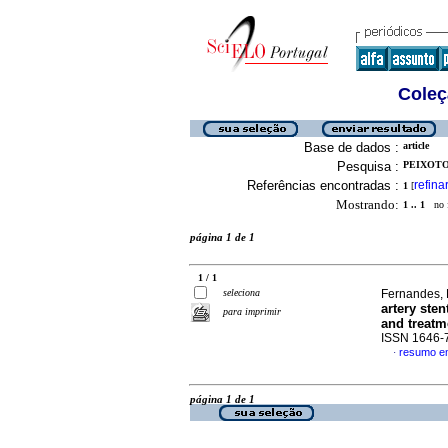
Coleç
Base de dados :
article
Pesquisa :
PEIXOTO,
Referências encontradas :
refina
1
[
Mostrando:
1 .. 1
no f
página 1 de 1
1 / 1
seleciona
Fernandes, L
artery ste
para imprimir
and treatm
ISSN 1646-
resumo em
·
página 1 de 1