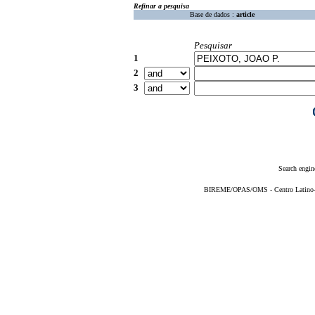
Refinar a pesquisa
Base de dados :
article
Pesquisar
1
2
3
Search engin
BIREME/OPAS/OMS - Centro Latino-Am