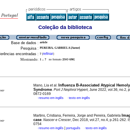
Coleção da biblioteca
Base de dados :
article
Pesquisa :
PEREIRA, GABRIELA [Autor]
erências encontradas :
refinar
7
[
]
Mostrando:
1 .. 7
no formato [
ISO 690
]
Influenza B-Associated Atypical Hemoly
Mano, Lia et al.
Syndrome
.
Port J Nephrol Hypert
, June 2022, vol.36, no.2, 
imir
0872-0169
resumo em inglês
texto em inglês
·
·
Imag
Martins, Cristiana, Ferreira, Jorge and Pereira, Gabriela
case
.
Nascer e Crescer
, Dec 2018, vol.27, no.4, p.261-262. 
imir
0754
|
resumo em inglês
português
texto em inglês
·
·