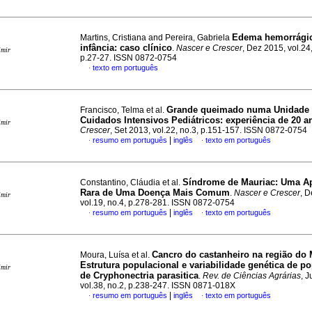
Edema hemorrági
Martins, Cristiana and Pereira, Gabriela
infância
:
caso clínico
.
Nascer e Crescer
, Dez 2015, vol.24,
imir
p.27-27. ISSN 0872-0754
texto em português
·
Grande queimado numa Unidade
Francisco, Telma et al.
Cuidados Intensivos Pediátricos
:
experiência de 20 a
imir
Crescer
, Set 2013, vol.22, no.3, p.151-157. ISSN 0872-0754
|
resumo em português
inglês
texto em português
·
·
Síndrome de Mauriac
:
Uma Ap
Constantino, Cláudia et al.
Rara de Uma Doença Mais Comum
.
Nascer e Crescer
, D
imir
vol.19, no.4, p.278-281. ISSN 0872-0754
|
resumo em português
inglês
texto em português
·
·
Cancro do castanheiro na região do
Moura, Luísa et al.
Estrutura populacional e variabilidade genética de p
imir
de Cryphonectria parasitica
.
Rev. de Ciências Agrárias
, 
vol.38, no.2, p.238-247. ISSN 0871-018X
|
resumo em português
inglês
texto em português
·
·