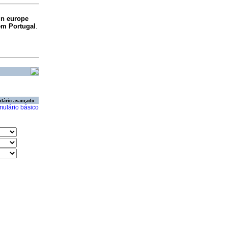
 in europe
em Portugal
.
lário avançado
mulário básico