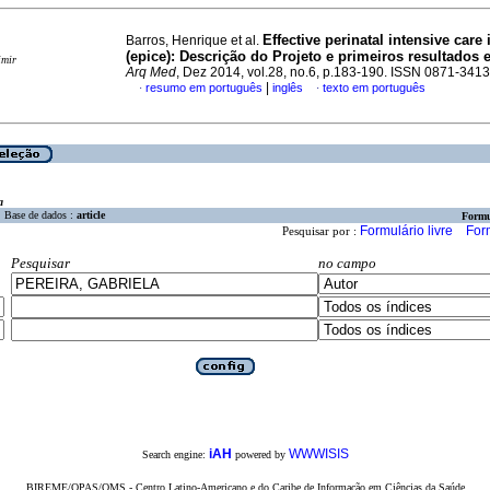
Effective perinatal intensive care
Barros, Henrique et al.
(epice)
:
Descrição do Projeto e primeiros resultados 
imir
Arq Med
, Dez 2014, vol.28, no.6, p.183-190. ISSN 0871-3413
|
resumo em português
inglês
texto em português
·
·
a
Base de dados :
article
Formu
Formulário livre
For
Pesquisar por :
Pesquisar
no campo
iAH
WWWISIS
Search engine:
powered by
BIREME/OPAS/OMS - Centro Latino-Americano e do Caribe de Informação em Ciências da Saúde