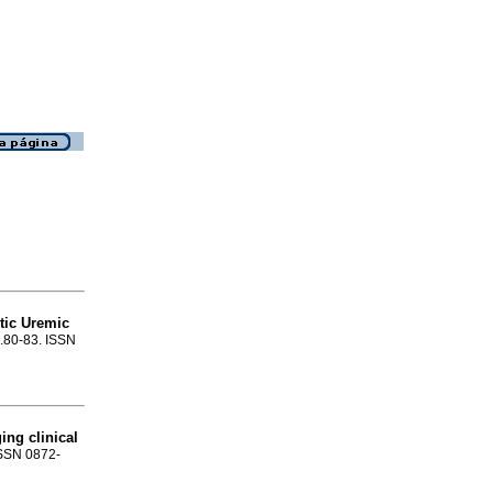
tic Uremic
p.80-83. ISSN
ing clinical
ISSN 0872-