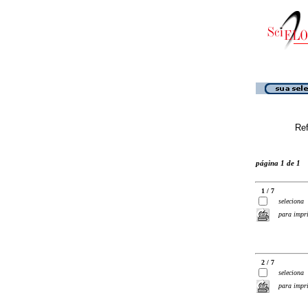
Ref
página 1 de 1
1 / 7
seleciona
para impr
2 / 7
seleciona
para impr