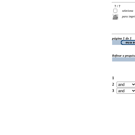
7 / 7
seleciona
para impr
página 1 de 1
Refinar a pesquis
1
2
3