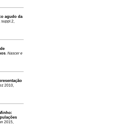
co agudo da
 suppl.2,
 de
nos
.
Nascer e
resentação
ez 2010,
 Minho
:
opulações
Jun 2015,