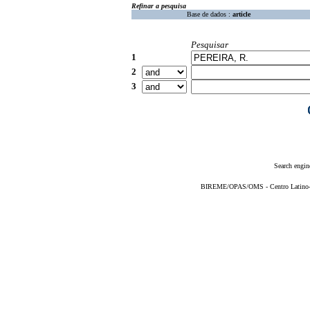
Refinar a pesquisa
Base de dados :
article
Pesquisar
1
2
3
Search engin
BIREME/OPAS/OMS - Centro Latino-Am