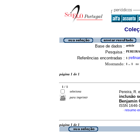
Coleç
Base de dados :
article
Pesquisa :
PEREIRA, 
Referências encontradas :
refina
1
[
Mostrando:
1 .. 1
no f
página 1 de 1
1 / 1
seleciona
Pereira, R. e
inclusão s
para imprimir
Benjamin C
ISSN 1646-
resumo e
·
página 1 de 1