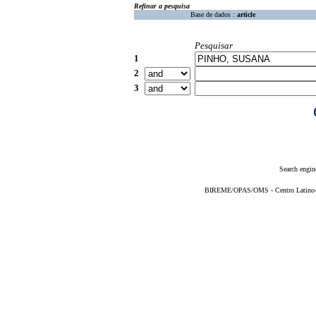
Refinar a pesquisa
Base de dados :
article
Pesquisar
1
2
3
Search engin
BIREME/OPAS/OMS - Centro Latino-Am