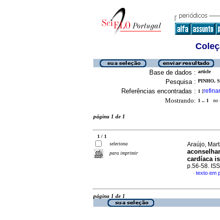
Coleç
Base de dados :
article
Pesquisa :
PINHO, S
Referências encontradas :
refina
1
[
Mostrando:
1 .. 1
no f
página 1 de 1
1 / 1
seleciona
Araújo, Mar
aconselham
para imprimir
cardíaca i
p.56-58. IS
texto em 
·
página 1 de 1