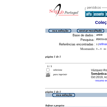
Coleç
Base de dados :
article
Pesquisa :
PINTO-EL
Referências encontradas :
refina
1
[
Mostrando:
1 .. 1
no f
página 1 de 1
1 / 1
seleciona
Vázquez-Rod
Semántica 
para imprimir
Oct 2019, n
resumo e
·
página 1 de 1
Refinar a pesquisa