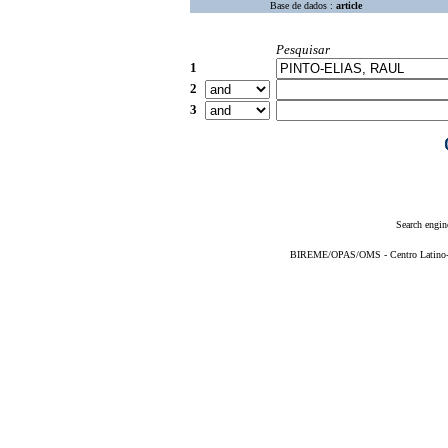
Base de dados :
article
Pesquisar
1
2
3
Search engin
BIREME/OPAS/OMS - Centro Latino-Am