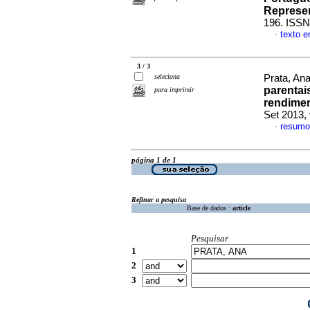
Represe
196. ISSN
texto 
·
3 / 3
seleciona
Prata, Ana
parentai
para imprimir
rendimen
Set 2013,
resumo
·
página 1 de 1
Refinar a pesquisa
Base de dados :
article
Pesquisar
1
2
3