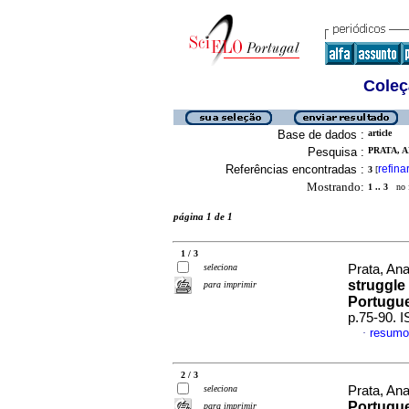
Coleç
Base de dados :
article
Pesquisa :
PRATA, A
Referências encontradas :
refina
3
[
Mostrando:
1 .. 3
no f
página 1 de 1
1 / 3
seleciona
Prata, An
struggle 
para imprimir
Portugue
p.75-90. 
resumo
·
2 / 3
seleciona
Prata, An
Portugu
para imprimir